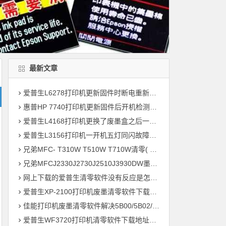
最新文章
爱普生L6278打印机更新固件时断电重新开机后一直提示Recovery Mode故障
惠普HP 7740打印机更新固件后开机检测到非HP芯片刷机降级解决教程
爱普生L4168打印机更换了废墨盒之后一开机提示202604故障代码维修
爱普生L3156打印机一开机五灯同闪故障远程维修
兄弟MFC- T310W T510W T710W清零( 墨水回收盒已满，将满或设备故障46 )
兄弟MFCJ2330J2730J2510J3930DW墨水国收盒已满清零教程
网上下载的爱普生清零软件没有反应是怎么回事 ?
爱普生XP-2100打印机废墨清零软件下载及使用方法
佳能打印机废墨清零软件解决5B00/5B02/1700故障
爱普生WF3720打印机清零软件下载地址大全