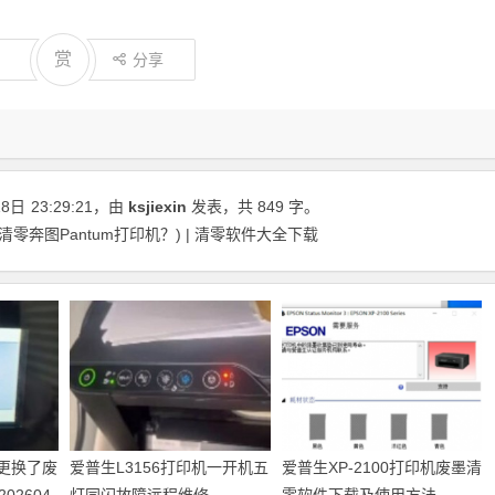
赏
分享
18日
23:29:21
，由
ksjiexin
发表，共 849 字。
清零奔图Pantum打印机？) | 清零软件大全下载
机更换了废
爱普生L3156打印机一开机五
爱普生XP-2100打印机废墨清
2604
灯同闪故障远程维修
零软件下载及使用方法