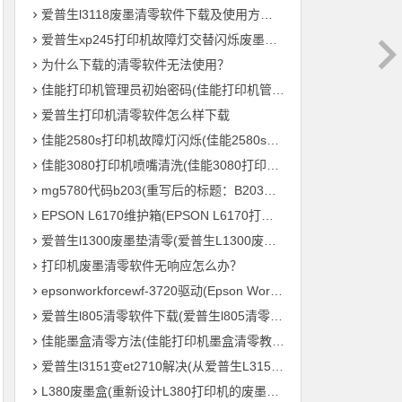
爱普生l3118废墨清零软件下载及使用方法教程
爱普生xp245打印机故障灯交替闪烁废墨清零软件下载及使用方法教程
为什么下载的清零软件无法使用？
佳能打印机管理员初始密码(佳能打印机管理员默认密码是什么？)
爱普生打印机清零软件怎么样下载
佳能2580s打印机故障灯闪烁(佳能2580s打印机故障灯频繁闪烁怎么办？)
佳能3080打印机喷嘴清洗(佳能3080打印机喷头清理方法)
mg5780代码b203(重写后的标题：B203毛绒鸟打印机 – MG5780系列的新成员)
EPSON L6170维护箱(EPSON L6170打印机维护盒的重要性)
爱普生l1300废墨垫清零(爱普生L1300废墨垫重置，让您的打印机继续高效输出！)
打印机废墨清零软件无响应怎么办？
epsonworkforcewf-3720驱动(Epson WorkForce WF-3720 打印机驱动下载及安装教程)
爱普生l805清零软件下载(爱普生l805清零软件免费下载)
佳能墨盒清零方法(佳能打印机墨盒清零教程，轻松零成本重复利用)
爱普生l3151变et2710解决(从爱普生L3151到ET2710：打印机参数全解析)
L380废墨盒(重新设计L380打印机的废墨处理系统)