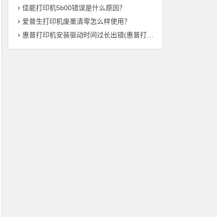
佳能打印机5b00错误是什么原因？
爱普生打印机废墨清零怎么样使用？
惠普打印机安装驱动时间过长出错(惠普打印机驱动安装时间异常——解决方法总结)