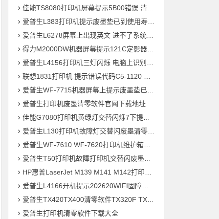
佳能TS8080打印机屏幕提示5B00错误 清零快速解决问题
爱普生L383打印机提示废墨垫已到使用寿命通过清零快速解决问题
爱普生L6278屏幕上出现英文 进不了系统 刷固件快速解决问题
得力M2000DW机器屏幕提示121C定影器错误 快速解决方法
爱普生L4156打印机三灯闪烁 电脑上识别ET-2700型号 刷固件快速解决问题
联想1831打印机 提示错误代码C5-1120 C6-1120提示更换新的转印带装置 定影组件装置 快速解决方案
爱普生WF-7715机器屏幕上提示废墨垫已到使用寿命用软件清零快速解决问题
爱普生打印机废墨清零软件官网下载地址
佳能G7080打印机黄绿灯交替闪烁7下提示5B00废墨清零教程
爱普生L130打印机故障灯交替闪废墨清零软件下载方法教程
爱普生WF-7610 WF-7620打印机维护箱寿命清零不识别墨盒远程刷机
爱普生T50打印机故障打印机交替闪废墨清零软件下载教程
HP惠普LaserJet M139 M141 M142打印机屏幕显示电脑上识别机器型号为3020
爱普生L4166开机提示202620WIFI固障维修教程
爱普生TX420TX400清零软件TX320F TX700w打印机废墨收集垫满
爱普生打印机清零软件下载大全