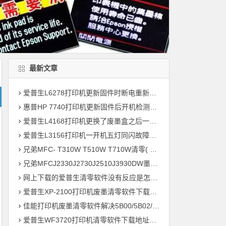
最新文章
爱普生L6278打印机更新固件时断电重新开机后一直提示Recovery Mode故障
惠普HP 7740打印机更新固件后开机检测到非HP芯片刷机降级解决教程
爱普生L4168打印机更换了废墨盒之后一开机提示202604故障代码维修
爱普生L3156打印机一开机五灯同闪故障远程维修
兄弟MFC- T310W T510W T710W清零( 墨水回收盒已满，将满或设备故障46 )
兄弟MFCJ2330J2730J2510J3930DW墨水国收盒已满清零教程
网上下载的爱普生清零软件没有反应是怎么回事 ?
爱普生XP-2100打印机废墨清零软件下载及使用方法
佳能打印机废墨清零软件解决5B00/5B02/1700故障
爱普生WF3720打印机清零软件下载地址大全