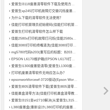
爱普生l3118废墨清零软件下载及使用方法教程
爱普生xp245打印机故障灯交替闪烁废墨清零软件下载及使用方法教程
为什么下载的清零软件无法使用？
佳能打印机管理员初始密码(佳能打印机管理员默认密码是什么？)
爱普生打印机清零软件怎么样下载
佳能2580s打印机故障灯闪烁(佳能2580s打印机故障灯频繁闪烁怎么办？)
佳能3080打印机喷嘴清洗(佳能3080打印机喷头清理方法)
mg5780代码b203(重写后的标题：B203毛绒鸟打印机 – MG5780系列的新成员)
EPSON L6170维护箱(EPSON L6170打印机维护盒的重要性)
爱普生l1300废墨垫清零(爱普生L1300废墨垫重置，让您的打印机继续高效输出！)
打印机废墨清零软件无响应怎么办？
epsonworkforcewf-3720驱动(Epson WorkForce WF-3720 打印机驱动下载及安装教程)
爱普生l805清零软件下载(爱普生l805清零软件免费下载)
佳能墨盒清零方法(佳能打印机墨盒清零教程，轻松零成本重复利用)
爱普生l3151变et2710解决(从爱普生L3151到ET2710：打印机参数全解析)
L380废墨盒(重新设计L380打印机的废墨处理系统)