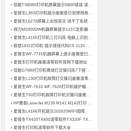
佳能TS8080打印机屏幕提示5B00错误 清零快速解决问题
爱普生L383打印机提示废墨垫已到使用寿命通过清零快速解决问题
爱普生L6278屏幕上出现英文 进不了系统 刷固件快速解决问题
得力M2000DW机器屏幕提示121C定影器错误 快速解决方法
爱普生L4156打印机三灯闪烁 电脑上识别ET-2700型号 刷固件快速解决问题
联想1831打印机 提示错误代码C5-1120 C6-1120提示更换新的转印带装置 定影组件装置 快速解决方案
爱普生WF-7715机器屏幕上提示废墨垫已到使用寿命用软件清零快速解决问题
爱普生打印机废墨清零软件官网下载地址
佳能G7080打印机黄绿灯交替闪烁7下提示5B00废墨清零教程
爱普生L130打印机故障灯交替闪废墨清零软件下载方法教程
爱普生WF-7610 WF-7620打印机维护箱寿命清零不识别墨盒远程刷机
爱普生T50打印机故障打印机交替闪废墨清零软件下载教程
HP惠普LaserJet M139 M141 M142打印机屏幕显示电脑上识别机器型号为3020
爱普生L4166开机提示202620WIFI固障维修教程
爱普生TX420TX400清零软件TX320F TX700w打印机废墨收集垫满
爱普生打印机清零软件下载大全