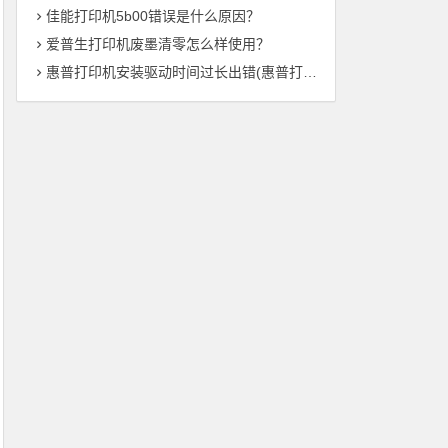
佳能打印机5b00错误是什么原因？
爱普生打印机废墨清零怎么样使用？
惠普打印机安装驱动时间过长出错(惠普打印机驱动安装时间异常——解决方法总结)