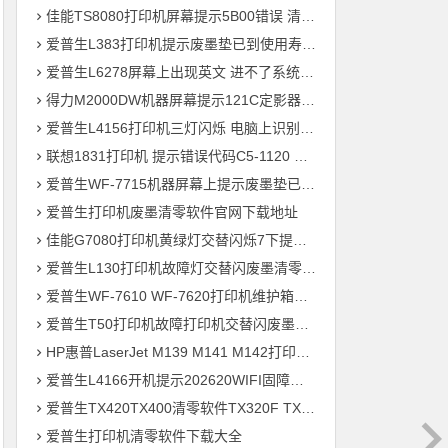
佳能TS8080打印机屏幕提示5B00错误 清零快速解决问题
爱普生L383打印机提示废墨垫已到使用寿命通过清零快速解决问题
爱普生L6278屏幕上出现英文 进不了系统 刷固件快速解决问题
得力M2000DW机器屏幕提示121C定影器错误 快速解决方法
爱普生L4156打印机三灯闪烁 电脑上识别ET-2700型号 刷固件快速解决问题
联想1831打印机 提示错误代码C5-1120 C6-1120提示更换新的转印带装置 定影组件装置 快速解决方案
爱普生WF-7715机器屏幕上提示废墨垫已到使用寿命用软件清零快速解决问题
爱普生打印机废墨清零软件官网下载地址
佳能G7080打印机黄绿灯交替闪烁7下提示5B00废墨清零教程
爱普生L130打印机故障灯交替闪废墨清零软件下载方法教程
爱普生WF-7610 WF-7620打印机维护箱寿命清零不识别墨盒远程刷机
爱普生T50打印机故障打印机交替闪废墨清零软件下载教程
HP惠普LaserJet M139 M141 M142打印机屏幕显示电脑上识别机器型号为3020
爱普生L4166开机提示202620WIFI固障维修教程
爱普生TX420TX400清零软件TX320F TX700w打印机废墨收集垫满
爱普生打印机清零软件下载大全