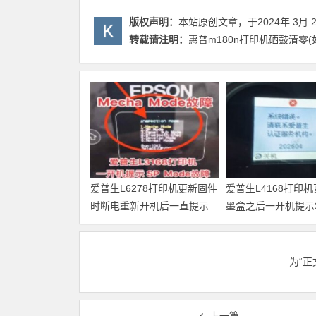
版权声明：
本站原创文章，于2024年 3月 
转载请注明：
惠普m180n打印机硒鼓清零(
爱普生L6278打印机更新固件
爱普生L4168打印
时断电重新开机后一直提示
墨盒之后一开机提示20
Recovery Mode故障
故障代码维修
为“
上一篇