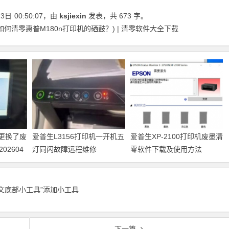
23日
00:50:07
，由
ksjiexin
发表，共 673 字。
如何清零惠普M180n打印机的硒鼓？) | 清零软件大全下载
机更换了废
爱普生L3156打印机一开机五
爱普生XP-2100打印机废墨清
2604
灯同闪故障远程维修
零软件下载及使用方法
正文底部小工具”添加小工具
下一篇