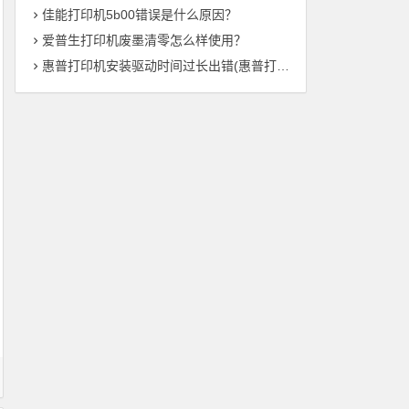
佳能打印机5b00错误是什么原因？
爱普生打印机废墨清零怎么样使用？
惠普打印机安装驱动时间过长出错(惠普打印机驱动安装时间异常——解决方法总结)