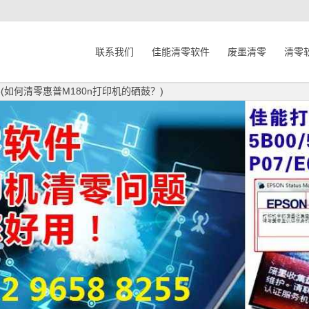
联系我们
佳能清零软件
废墨清零
清零
(如何清零惠普M180n打印机的硒鼓？)