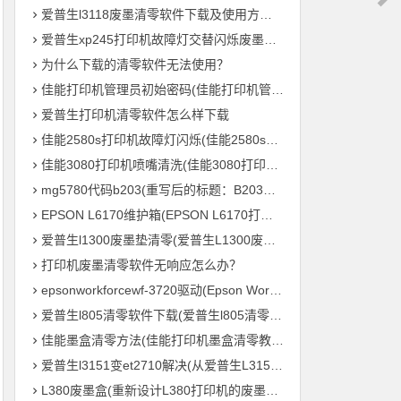
爱普生l3118废墨清零软件下载及使用方法教程
爱普生xp245打印机故障灯交替闪烁废墨清零软件下载及使用方法教程
为什么下载的清零软件无法使用？
佳能打印机管理员初始密码(佳能打印机管理员默认密码是什么？)
爱普生打印机清零软件怎么样下载
佳能2580s打印机故障灯闪烁(佳能2580s打印机故障灯频繁闪烁怎么办？)
佳能3080打印机喷嘴清洗(佳能3080打印机喷头清理方法)
mg5780代码b203(重写后的标题：B203毛绒鸟打印机 – MG5780系列的新成员)
EPSON L6170维护箱(EPSON L6170打印机维护盒的重要性)
爱普生l1300废墨垫清零(爱普生L1300废墨垫重置，让您的打印机继续高效输出！)
打印机废墨清零软件无响应怎么办？
epsonworkforcewf-3720驱动(Epson WorkForce WF-3720 打印机驱动下载及安装教程)
爱普生l805清零软件下载(爱普生l805清零软件免费下载)
佳能墨盒清零方法(佳能打印机墨盒清零教程，轻松零成本重复利用)
爱普生l3151变et2710解决(从爱普生L3151到ET2710：打印机参数全解析)
L380废墨盒(重新设计L380打印机的废墨处理系统)