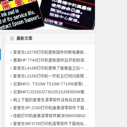
最新文章
爱普生L6278打印机更新固件时断电重新开机后一直提示Recovery Mode故障
惠普HP 7740打印机更新固件后开机检测到非HP芯片刷机降级解决教程
爱普生L4168打印机更换了废墨盒之后一开机提示202604故障代码维修
爱普生L3156打印机一开机五灯同闪故障远程维修
兄弟MFC- T310W T510W T710W清零( 墨水回收盒已满，将满或设备故障46 )
兄弟MFCJ2330J2730J2510J3930DW墨水国收盒已满清零教程
网上下载的爱普生清零软件没有反应是怎么回事 ?
爱普生XP-2100打印机废墨清零软件下载及使用方法
佳能打印机废墨清零软件解决5B00/5B02/1700故障
爱普生WF3720打印机清零软件下载地址大全