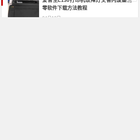
爱普生L130打印机故障灯交替闪废墨清
零软件下载方法教程
04月12日
爱普生WF-7610 WF-7620打印机维护箱
寿命清零不识别墨盒远程刷机
04月12日
爱普生T50打印机故障打印机交替闪废墨
清零软件下载教程
04月12日
HP惠普LaserJet M139 M141 M142打印
机屏幕显示电脑上识别机器型号为3020
03月04日