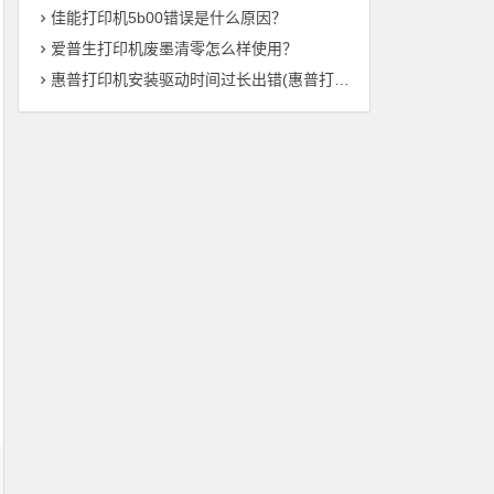
佳能打印机5b00错误是什么原因？
爱普生打印机废墨清零怎么样使用？
惠普打印机安装驱动时间过长出错(惠普打印机驱动安装时间异常——解决方法总结)