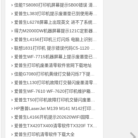
佳能TS8080打印机屏幕提示5B00错误 清零快速解决问题
爱普生L383打印机提示废墨垫已到使用寿命通过清零快速解决问题
爱普生L6278屏幕上出现英文 进不了系统 刷固件快速解决问题
得力M2000DW机器屏幕提示121C定影器错误 快速解决方法
爱普生L4156打印机三灯闪烁 电脑上识别ET-2700型号 刷固件快速解决问题
联想1831打印机 提示错误代码C5-1120 C6-1120提示更换新的转印带装置 定影组件装置 快速解决方案
爱普生WF-7715机器屏幕上提示废墨垫已到使用寿命用软件清零快速解决问题
爱普生打印机废墨清零软件官网下载地址
佳能G7080打印机黄绿灯交替闪烁7下提示5B00废墨清零教程
爱普生L130打印机故障灯交替闪废墨清零软件下载方法教程
爱普生WF-7610 WF-7620打印机维护箱寿命清零不识别墨盒远程刷机
爱普生T50打印机故障打印机交替闪废墨清零软件下载教程
HP惠普LaserJet M139 M141 M142打印机屏幕显示电脑上识别机器型号为3020
爱普生L4166开机提示202620WIFI固障维修教程
爱普生TX420TX400清零软件TX320F TX700w打印机废墨收集垫满
爱普生打印机清零软件下载大全