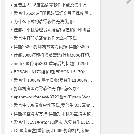
爱普生l3118废墨清零软件下载及使用方法教程
爱普生xp245打印机故障灯交替闪烁废墨清零软件下载及使用方法教程
为什么下载的清零软件无法使用？
佳能打印机管理员初始密码(佳能打印机管理员默认密码是什么？)
爱普生打印机清零软件怎么样下载
佳能2580s打印机故障灯闪烁(佳能2580s打印机故障灯频繁闪烁怎么办？)
佳能3080打印机喷嘴清洗(佳能3080打印机喷头清理方法)
mg5780代码b203(重写后的标题：B203毛绒鸟打印机 – MG5780系列的新成员)
EPSON L6170维护箱(EPSON L6170打印机维护盒的重要性)
爱普生l1300废墨垫清零(爱普生L1300废墨垫重置，让您的打印机继续高效输出！)
打印机废墨清零软件无响应怎么办？
epsonworkforcewf-3720驱动(Epson WorkForce WF-3720 打印机驱动下载及安装教程)
爱普生l805清零软件下载(爱普生l805清零软件免费下载)
佳能墨盒清零方法(佳能打印机墨盒清零教程，轻松零成本重复利用)
爱普生l3151变et2710解决(从爱普生L3151到ET2710：打印机参数全解析)
L380废墨盒(重新设计L380打印机的废墨处理系统)