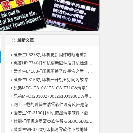
最新文章
爱普生L6278打印机更新固件时断电重新开机后一直提示Recovery Mode故障
惠普HP 7740打印机更新固件后开机检测到非HP芯片刷机降级解决教程
爱普生L4168打印机更换了废墨盒之后一开机提示202604故障代码维修
爱普生L3156打印机一开机五灯同闪故障远程维修
兄弟MFC- T310W T510W T710W清零( 墨水回收盒已满，将满或设备故障46 )
兄弟MFCJ2330J2730J2510J3930DW墨水国收盒已满清零教程
网上下载的爱普生清零软件没有反应是怎么回事 ?
爱普生XP-2100打印机废墨清零软件下载及使用方法
佳能打印机废墨清零软件解决5B00/5B02/1700故障
爱普生WF3720打印机清零软件下载地址大全