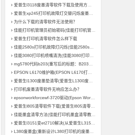
爱普生l3118废墨清零软件下载及使用方法教程
爱普生xp245打印机故障灯交替闪烁废墨清零软件下载及使用方法教程
为什么下载的清零软件无法使用？
佳能打印机管理员初始密码(佳能打印机管理员默认密码是什么？)
爱普生打印机清零软件怎么样下载
佳能2580s打印机故障灯闪烁(佳能2580s打印机故障灯频繁闪烁怎么办？)
佳能3080打印机喷嘴清洗(佳能3080打印机喷头清理方法)
mg5780代码b203(重写后的标题：B203毛绒鸟打印机 – MG5780系列的新成员)
EPSON L6170维护箱(EPSON L6170打印机维护盒的重要性)
爱普生l1300废墨垫清零(爱普生L1300废墨垫重置，让您的打印机继续高效输出！)
打印机废墨清零软件无响应怎么办？
epsonworkforcewf-3720驱动(Epson WorkForce WF-3720 打印机驱动下载及安装教程)
爱普生l805清零软件下载(爱普生l805清零软件免费下载)
佳能墨盒清零方法(佳能打印机墨盒清零教程，轻松零成本重复利用)
爱普生l3151变et2710解决(从爱普生L3151到ET2710：打印机参数全解析)
L380废墨盒(重新设计L380打印机的废墨处理系统)