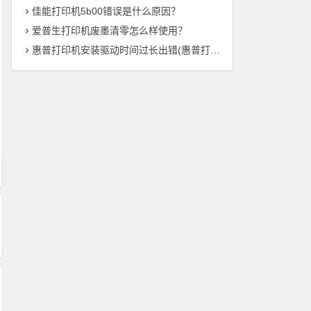
佳能打印机5b00错误是什么原因？
爱普生打印机废墨清零怎么样使用？
惠普打印机安装驱动时间过长出错(惠普打印机驱动安装时间异常——解决方法总结)