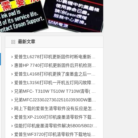
最新文章
爱普生L6278打印机更新固件时断电重新开机后一直提示Recovery Mode故障
惠普HP 7740打印机更新固件后开机检测到非HP芯片刷机降级解决教程
爱普生L4168打印机更换了废墨盒之后一开机提示202604故障代码维修
爱普生L3156打印机一开机五灯同闪故障远程维修
兄弟MFC- T310W T510W T710W清零( 墨水回收盒已满，将满或设备故障46 )
兄弟MFCJ2330J2730J2510J3930DW墨水国收盒已满清零教程
网上下载的爱普生清零软件没有反应是怎么回事 ?
爱普生XP-2100打印机废墨清零软件下载及使用方法
佳能打印机废墨清零软件解决5B00/5B02/1700故障
爱普生WF3720打印机清零软件下载地址大全