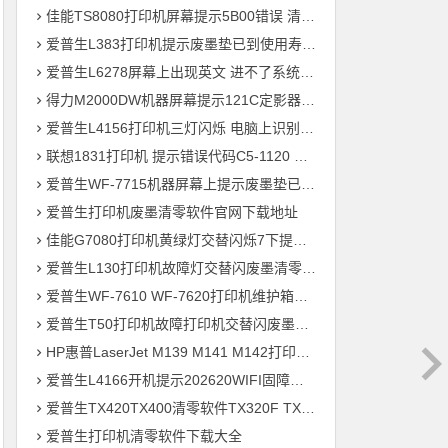
佳能TS8080打印机屏幕提示5B00错误 清零快速解决问题
爱普生L383打印机提示废墨垫已到使用寿命通过清零快速解决问题
爱普生L6278屏幕上出现英文 进不了系统 刷固件快速解决问题
得力M2000DW机器屏幕提示121C定影器错误 快速解决方法
爱普生L4156打印机三灯闪烁 电脑上识别ET-2700型号 刷固件快速解决问题
联想1831打印机 提示错误代码C5-1120 C6-1120提示更换新的转印带装置 定影组件装置 快速解决方案
爱普生WF-7715机器屏幕上提示废墨垫已到使用寿命用软件清零快速解决问题
爱普生打印机废墨清零软件官网下载地址
佳能G7080打印机黄绿灯交替闪烁7下提示5B00废墨清零教程
爱普生L130打印机故障灯交替闪废墨清零软件下载方法教程
爱普生WF-7610 WF-7620打印机维护箱寿命清零不识别墨盒远程刷机
爱普生T50打印机故障打印机交替闪废墨清零软件下载教程
HP惠普LaserJet M139 M141 M142打印机屏幕显示电脑上识别机器型号为3020
爱普生L4166开机提示202620WIFI固障维修教程
爱普生TX420TX400清零软件TX320F TX700w打印机废墨收集垫满
爱普生打印机清零软件下载大全