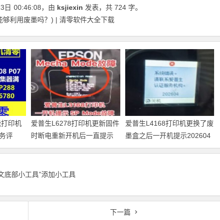
23日
00:46:08
，由
ksjiexin
发表，共 724 字。
够利用废墨吗？) | 清零软件大全下载
能打印机
爱普生L6278打印机更新固件
爱普生L4168打印机更换了废
务评
时断电重新开机后一直提示
墨盒之后一开机提示202604
析
Recovery Mode故障
故障代码维修
正文底部小工具”添加小工具
下一篇