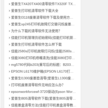
爱普生TX420TX400清零软件TX320F TX700w打印机废墨收集垫满
爱普生打印机清零软件下载大全
爱普生l3118废墨清零软件下载及使用方法教程
爱普生xp245打印机故障灯交替闪烁废墨清零软件下载及使用方法教程
为什么下载的清零软件无法使用？
佳能打印机管理员初始密码(佳能打印机管理员默认密码是什么？)
爱普生打印机清零软件怎么样下载
佳能2580s打印机故障灯闪烁(佳能2580s打印机故障灯频繁闪烁怎么办？)
佳能3080打印机喷嘴清洗(佳能3080打印机喷头清理方法)
mg5780代码b203(重写后的标题：B203毛绒鸟打印机 – MG5780系列的新成员)
EPSON L6170维护箱(EPSON L6170打印机维护盒的重要性)
爱普生l1300废墨垫清零(爱普生L1300废墨垫重置，让您的打印机继续高效输出！)
打印机废墨清零软件无响应怎么办？
epsonworkforcewf-3720驱动(Epson WorkForce WF-3720 打印机驱动下载及安装教程)
爱普生l805清零软件下载(爱普生l805清零软件免费下载)
佳能墨盒清零方法(佳能打印机墨盒清零教程，轻松零成本重复利用)