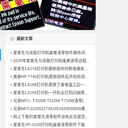
最新文章
爱普生与佳能打印机废墨清零软件服务评测：四大品牌独立解析
2026年爱普生与佳能打印机废墨清零远程维修服务评测：四大品牌独立解析
爱普生L6278打印机更新固件时断电重新开机后一直提示Recovery Mode故障
惠普HP 7740打印机更新固件后开机检测到非HP芯片刷机降级解决教程
爱普生L4168打印机更换了废墨盒之后一开机提示202604故障代码维修
爱普生L3156打印机一开机五灯同闪故障远程维修
兄弟MFC- T310W T510W T710W清零( 墨水回收盒已满，将满或设备故障46 )
兄弟MFCJ2330J2730J2510J3930DW墨水国收盒已满清零教程
网上下载的爱普生清零软件没有反应是怎么回事 ?
爱普生XP-2100打印机废墨清零软件下载及使用方法