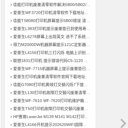
佳能打印机废墨清零软件解决5B00/5B02/1700故障
爱普生WF3720打印机清零软件下载地址大全
佳能TS8080打印机屏幕提示5B00错误 清零快速解决问题
爱普生L383打印机提示废墨垫已到使用寿命通过清零快速解决问题
爱普生L6278屏幕上出现英文 进不了系统 刷固件快速解决问题
得力M2000DW机器屏幕提示121C定影器错误 快速解决方法
爱普生L4156打印机三灯闪烁 电脑上识别ET-2700型号 刷固件快速解决问题
联想1831打印机 提示错误代码C5-1120 C6-1120提示更换新的转印带装置 定影组件装置 快速解决方案
爱普生WF-7715机器屏幕上提示废墨垫已到使用寿命用软件清零快速解决问题
爱普生打印机废墨清零软件官网下载地址
佳能G7080打印机黄绿灯交替闪烁7下提示5B00废墨清零教程
爱普生L130打印机故障灯交替闪废墨清零软件下载方法教程
爱普生WF-7610 WF-7620打印机维护箱寿命清零不识别墨盒远程刷机
爱普生T50打印机故障打印机交替闪废墨清零软件下载教程
HP惠普LaserJet M139 M141 M142打印机屏幕显示电脑上识别机器型号为3020
爱普生L4166开机提示202620WIFI固障维修教程