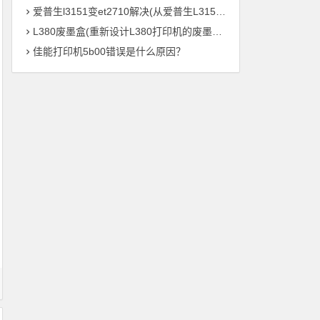
爱普生l3151变et2710解决(从爱普生L3151到ET2710：打印机参数全解析)
L380废墨盒(重新设计L380打印机的废墨处理系统)
佳能打印机5b00错误是什么原因？