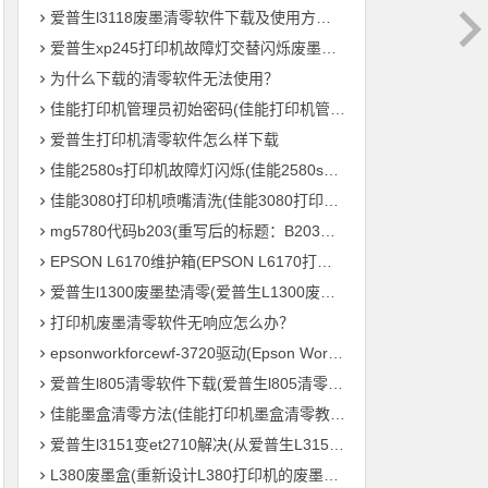
爱普生l3118废墨清零软件下载及使用方法教程
爱普生xp245打印机故障灯交替闪烁废墨清零软件下载及使用方法教程
为什么下载的清零软件无法使用？
佳能打印机管理员初始密码(佳能打印机管理员默认密码是什么？)
爱普生打印机清零软件怎么样下载
佳能2580s打印机故障灯闪烁(佳能2580s打印机故障灯频繁闪烁怎么办？)
佳能3080打印机喷嘴清洗(佳能3080打印机喷头清理方法)
mg5780代码b203(重写后的标题：B203毛绒鸟打印机 – MG5780系列的新成员)
EPSON L6170维护箱(EPSON L6170打印机维护盒的重要性)
爱普生l1300废墨垫清零(爱普生L1300废墨垫重置，让您的打印机继续高效输出！)
打印机废墨清零软件无响应怎么办？
epsonworkforcewf-3720驱动(Epson WorkForce WF-3720 打印机驱动下载及安装教程)
爱普生l805清零软件下载(爱普生l805清零软件免费下载)
佳能墨盒清零方法(佳能打印机墨盒清零教程，轻松零成本重复利用)
爱普生l3151变et2710解决(从爱普生L3151到ET2710：打印机参数全解析)
L380废墨盒(重新设计L380打印机的废墨处理系统)