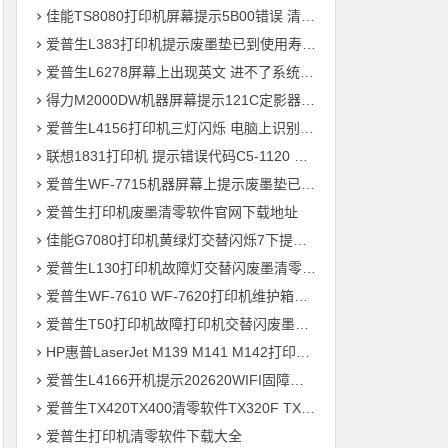
佳能TS8080打印机屏幕提示5B00错误 清零快速解决问题
爱普生L383打印机提示废墨垫已到使用寿命通过清零快速解决问题
爱普生L6278屏幕上出现英文 进不了系统 刷固件快速解决问题
得力M2000DW机器屏幕提示121C定影器错误 快速解决方法
爱普生L4156打印机三灯闪烁 电脑上识别ET-2700型号 刷固件快速解决问题
联想1831打印机 提示错误代码C5-1120 C6-1120提示更换新的转印带装置 定影组件装置 快速解决方案
爱普生WF-7715机器屏幕上提示废墨垫已到使用寿命用软件清零快速解决问题
爱普生打印机废墨清零软件官网下载地址
佳能G7080打印机黄绿灯交替闪烁7下提示5B00废墨清零教程
爱普生L130打印机故障灯交替闪废墨清零软件下载方法教程
爱普生WF-7610 WF-7620打印机维护箱寿命清零不识别墨盒远程刷机
爱普生T50打印机故障打印机交替闪废墨清零软件下载教程
HP惠普LaserJet M139 M141 M142打印机屏幕显示电脑上识别机器型号为3020
爱普生L4166开机提示202620WIFI固障维修教程
爱普生TX420TX400清零软件TX320F TX700w打印机废墨收集垫满
爱普生打印机清零软件下载大全