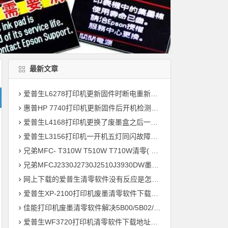
最新文章
爱普生L6278打印机更新固件时断电重新开机后一直提示Recovery Mode故障
惠普HP 7740打印机更新固件后开机检测到非HP芯片刷机降级解决教程
爱普生L4168打印机更换了废墨盒之后一开机提示202604故障代码维修
爱普生L3156打印机一开机五灯同闪故障远程维修
兄弟MFC- T310W T510W T710W清零( 墨水回收盒已满，将满或设备故障46 )
兄弟MFCJ2330J2730J2510J3930DW墨水国收盒已满清零教程
网上下载的爱普生清零软件没有反应是怎么回事 ?
爱普生XP-2100打印机废墨清零软件下载及使用方法
佳能打印机废墨清零软件解决5B00/5B02/1700故障
爱普生WF3720打印机清零软件下载地址大全