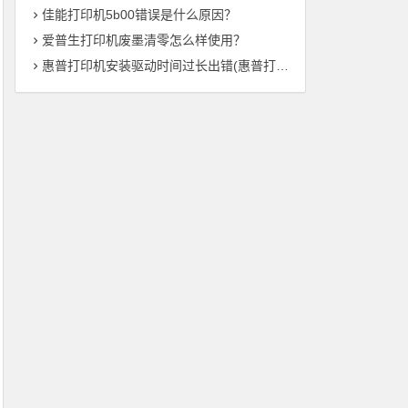
佳能打印机5b00错误是什么原因？
爱普生打印机废墨清零怎么样使用？
惠普打印机安装驱动时间过长出错(惠普打印机驱动安装时间异常——解决方法总结)