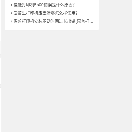
佳能打印机5b00错误是什么原因？
爱普生打印机废墨清零怎么样使用？
惠普打印机安装驱动时间过长出错(惠普打印机驱动安装时间异常——解决方法总结)