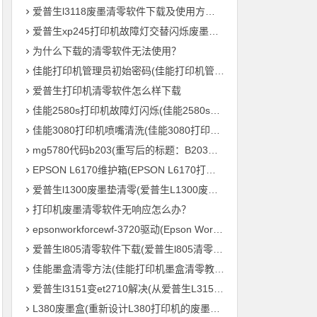
爱普生l3118废墨清零软件下载及使用方法教程
爱普生xp245打印机故障灯交替闪烁废墨清零软件下载及使用方法教程
为什么下载的清零软件无法使用？
佳能打印机管理员初始密码(佳能打印机管理员默认密码是什么？)
爱普生打印机清零软件怎么样下载
佳能2580s打印机故障灯闪烁(佳能2580s打印机故障灯频繁闪烁怎么办？)
佳能3080打印机喷嘴清洗(佳能3080打印机喷头清理方法)
mg5780代码b203(重写后的标题：B203毛绒鸟打印机 – MG5780系列的新成员)
EPSON L6170维护箱(EPSON L6170打印机维护盒的重要性)
爱普生l1300废墨垫清零(爱普生L1300废墨垫重置，让您的打印机继续高效输出！)
打印机废墨清零软件无响应怎么办？
epsonworkforcewf-3720驱动(Epson WorkForce WF-3720 打印机驱动下载及安装教程)
爱普生l805清零软件下载(爱普生l805清零软件免费下载)
佳能墨盒清零方法(佳能打印机墨盒清零教程，轻松零成本重复利用)
爱普生l3151变et2710解决(从爱普生L3151到ET2710：打印机参数全解析)
L380废墨盒(重新设计L380打印机的废墨处理系统)