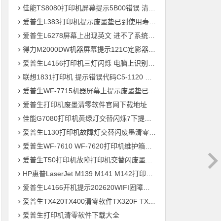
佳能TS8080打印机屏幕提示5B00错误 清零快速解决问题
爱普生L383打印机提示废墨垫已到使用寿命通过清零快速解决问题
爱普生L6278屏幕上出现英文 进不了系统 刷固件快速解决问题
得力M2000DW机器屏幕提示121C定影器错误 快速解决方法
爱普生L4156打印机三灯闪烁 电脑上识别ET-2700型号 刷固件快速解决问题
联想1831打印机 提示错误代码C5-1120 C6-1120提示更换新的转印带装置 定影组件装置 快速解决方案
爱普生WF-7715机器屏幕上提示废墨垫已到使用寿命用软件清零快速解决问题
爱普生打印机废墨清零软件官网下载地址
佳能G7080打印机黄绿灯交替闪烁7下提示5B00废墨清零教程
爱普生L130打印机故障灯交替闪废墨清零软件下载方法教程
爱普生WF-7610 WF-7620打印机维护箱寿命清零不识别墨盒远程刷机
爱普生T50打印机故障打印机交替闪废墨清零软件下载教程
HP惠普LaserJet M139 M141 M142打印机屏幕显示电脑上识别机器型号为3020
爱普生L4166开机提示202620WIFI固障维修教程
爱普生TX420TX400清零软件TX320F TX700w打印机废墨收集垫满
爱普生打印机清零软件下载大全