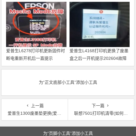
品牌独立解析
爱普生L6278打印机更新固件时
爱普生L4168打印机更换了废墨
断电重新开机后一直提示
盒之后一开机提示202604故障
Recovery Mode故障
代码维修
为“正文底部小工具”添加小工具
上一篇
下一篇
爱普生1300废墨垫更换(爱普生1300废墨垫更替步骤简明教程)
联想7501打印机清零(如何恢复联想7501打印机出厂设置)
文章导航
为“页脚小工具”添加小工具