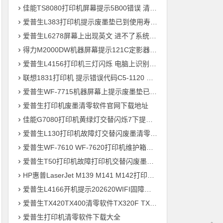
佳能TS8080打印机屏幕提示5B00错误 清零快速解决问题
爱普生L383打印机提示废墨垫已到使用寿命通过清零快速解决问题
爱普生L6278屏幕上出现英文 进不了系统 刷固件快速解决问题
得力M2000DW机器屏幕提示121C定影器错误 快速解决方法
爱普生L4156打印机三灯闪烁 电脑上识别ET-2700型号 刷固件快速解决问题
联想1831打印机 提示错误代码C5-1120 C6-1120提示更换新的转印带装置 定影组件装置 快速解决方案
爱普生WF-7715机器屏幕上提示废墨垫已到使用寿命用软件清零快速解决问题
爱普生打印机废墨清零软件官网下载地址
佳能G7080打印机黄绿灯交替闪烁7下提示5B00废墨清零教程
爱普生L130打印机故障灯交替闪废墨清零软件下载方法教程
爱普生WF-7610 WF-7620打印机维护箱寿命清零不识别墨盒远程刷机
爱普生T50打印机故障打印机交替闪废墨清零软件下载教程
HP惠普LaserJet M139 M141 M142打印机屏幕显示电脑上识别机器型号为3020
爱普生L4166开机提示202620WIFI固障维修教程
爱普生TX420TX400清零软件TX320F TX700w打印机废墨收集垫满
爱普生打印机清零软件下载大全