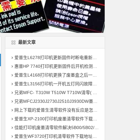
最新文章
爱普生L6278打印机更新固件时断电重新开机后一直提示Recovery Mode故障
惠普HP 7740打印机更新固件后开机检测到非HP芯片刷机降级解决教程
爱普生L4168打印机更换了废墨盒之后一开机提示202604故障代码维修
爱普生L3156打印机一开机五灯同闪故障远程维修
兄弟MFC- T310W T510W T710W清零( 墨水回收盒已满，将满或设备故障46 )
兄弟MFCJ2330J2730J2510J3930DW墨水国收盒已满清零教程
网上下载的爱普生清零软件没有反应是怎么回事 ?
爱普生XP-2100打印机废墨清零软件下载及使用方法
佳能打印机废墨清零软件解决5B00/5B02/1700故障
爱普生WF3720打印机清零软件下载地址大全