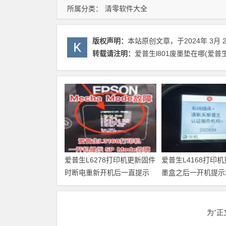
所属分类：
清零软件大全
版权声明：
本站原创文章，于2024年 3月 
转载请注明：
爱普生l801废墨垫在哪(爱普
爱普生L6278打印机更新固件
爱普生L4168打印
时断电重新开机后一直提示
墨盒之后一开机提示20
Recovery Mode故障
故障代码维修
为“