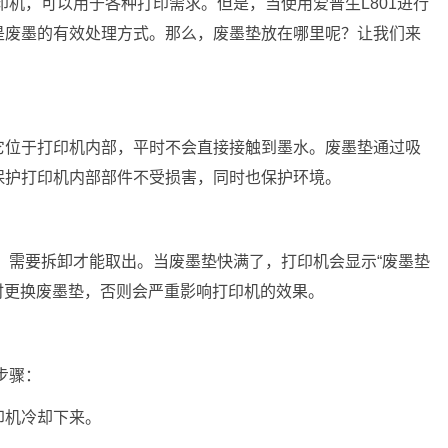
印机，可以用于各种打印需求。但是，当使用爱普生L801进行
是废墨的有效处理方式。那么，废墨垫放在哪里呢？让我们来
它位于打印机内部，平时不会直接接触到墨水。废墨垫通过吸
保护打印机内部部件不受损害，同时也保护环境。
部，需要拆卸才能取出。当废墨垫快满了，打印机会显示“废墨垫
及时更换废墨垫，否则会严重影响打印机的效果。
步骤：
印机冷却下来。