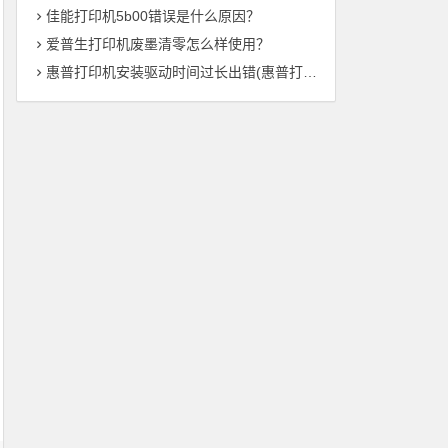
佳能打印机5b00错误是什么原因？
爱普生打印机废墨清零怎么样使用？
惠普打印机安装驱动时间过长出错(惠普打印机驱动安装时间异常——解决方法总结)