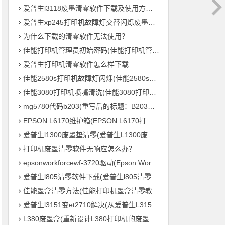
爱普生l3118废墨清零软件下载及使用方法教程
爱普生xp245打印机故障灯交替闪烁废墨清零软件下载及使用方法教程
为什么下载的清零软件无法使用？
佳能打印机管理员初始密码(佳能打印机管理员默认密码是什么？)
爱普生打印机清零软件怎么样下载
佳能2580s打印机故障灯闪烁(佳能2580s打印机故障灯频繁闪烁怎么办？)
佳能3080打印机喷嘴清洗(佳能3080打印机喷头清理方法)
mg5780代码b203(重写后的标题：B203毛绒鸟打印机 – MG5780系列的新成员)
EPSON L6170维护箱(EPSON L6170打印机维护盒的重要性)
爱普生l1300废墨垫清零(爱普生L1300废墨垫重置，让您的打印机继续高效输出！)
打印机废墨清零软件无响应怎么办？
epsonworkforcewf-3720驱动(Epson WorkForce WF-3720 打印机驱动下载及安装教程)
爱普生l805清零软件下载(爱普生l805清零软件免费下载)
佳能墨盒清零方法(佳能打印机墨盒清零教程，轻松零成本重复利用)
爱普生l3151变et2710解决(从爱普生L3151到ET2710：打印机参数全解析)
L380废墨盒(重新设计L380打印机的废墨处理系统)