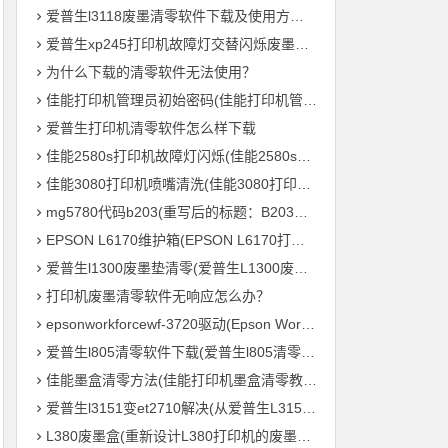
爱普生l3118废墨清零软件下载及使用方法教程
爱普生xp245打印机故障灯交替闪烁废墨清零软件下载及使用方法教程
为什么下载的清零软件无法使用？
佳能打印机管理员初始密码(佳能打印机管理员默认密码是什么？)
爱普生打印机清零软件怎么样下载
佳能2580s打印机故障灯闪烁(佳能2580s打印机故障灯频繁闪烁怎么办？)
佳能3080打印机喷嘴清洗(佳能3080打印机喷头清理方法)
mg5780代码b203(重写后的标题：B203毛绒鸟打印机 – MG5780系列的新成员)
EPSON L6170维护箱(EPSON L6170打印机维护盒的重要性)
爱普生l1300废墨垫清零(爱普生L1300废墨垫重置，让您的打印机继续高效输出！)
打印机废墨清零软件无响应怎么办？
epsonworkforcewf-3720驱动(Epson WorkForce WF-3720 打印机驱动下载及安装教程)
爱普生l805清零软件下载(爱普生l805清零软件免费下载)
佳能墨盒清零方法(佳能打印机墨盒清零教程，轻松零成本重复利用)
爱普生l3151变et2710解决(从爱普生L3151到ET2710：打印机参数全解析)
L380废墨盒(重新设计L380打印机的废墨处理系统)