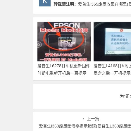
转载请注明：
爱普生l365废墨收集在哪里(
爱普生L6278打印机更新固件
爱普生L4168打印
时断电重新开机后一直提示
墨盒之后一开机提示20
Recovery Mode故障
故障代码维修
为“
上一篇
爱普生l360废墨垫清零提示错误(爱普生L360废墨垫清零提示错误需注