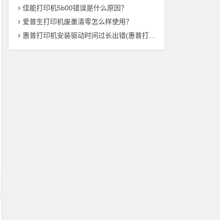
佳能打印机5b00错误是什么原因？
爱普生打印机废墨清零怎么样使用？
惠普打印机安装驱动时间过长出错(惠普打印机驱动安装时间异常——解决方法总结)