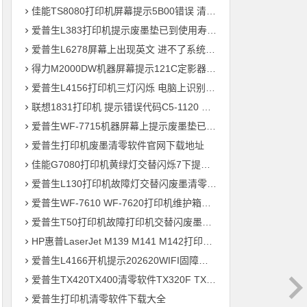
佳能TS8080打印机屏幕提示5B00错误 清零快速解决问题
爱普生L383打印机提示废墨垫已到使用寿命通过清零快速解决问题
爱普生L6278屏幕上出现英文 进不了系统 刷固件快速解决问题
得力M2000DW机器屏幕提示121C定影器错误 快速解决方法
爱普生L4156打印机三灯闪烁 电脑上识别ET-2700型号 刷固件快速解决问题
联想1831打印机 提示错误代码C5-1120 C6-1120提示更换新的转印带装置 定影组件装置 快速解决方案
爱普生WF-7715机器屏幕上提示废墨垫已到使用寿命用软件清零快速解决问题
爱普生打印机废墨清零软件官网下载地址
佳能G7080打印机黄绿灯交替闪烁7下提示5B00废墨清零教程
爱普生L130打印机故障灯交替闪废墨清零软件下载方法教程
爱普生WF-7610 WF-7620打印机维护箱寿命清零不识别墨盒远程刷机
爱普生T50打印机故障打印机交替闪废墨清零软件下载教程
HP惠普LaserJet M139 M141 M142打印机屏幕显示电脑上识别机器型号为3020
爱普生L4166开机提示202620WIFI固障维修教程
爱普生TX420TX400清零软件TX320F TX700w打印机废墨收集垫满
爱普生打印机清零软件下载大全