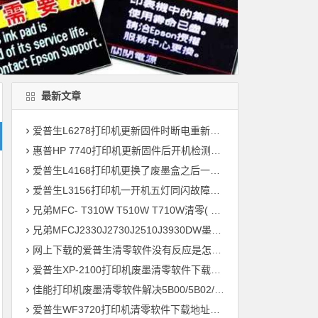
最新文章
爱普生L6278打印机更新固件时断电重新开机后一直提示Recovery Mode故障
惠普HP 7740打印机更新固件后开机检测到非HP芯片刷机降级解决教程
爱普生L4168打印机更换了废墨盒之后一开机提示202604故障代码维修
爱普生L3156打印机一开机五灯同闪故障远程维修
兄弟MFC- T310W T510W T710W清零( 墨水回收盒已满，将满或设备故障46 )
兄弟MFCJ2330J2730J2510J3930DW墨水国收盒已满清零教程
网上下载的爱普生清零软件没有反应是怎么回事 ?
爱普生XP-2100打印机废墨清零软件下载及使用方法
佳能打印机废墨清零软件解决5B00/5B02/1700故障
爱普生WF3720打印机清零软件下载地址大全