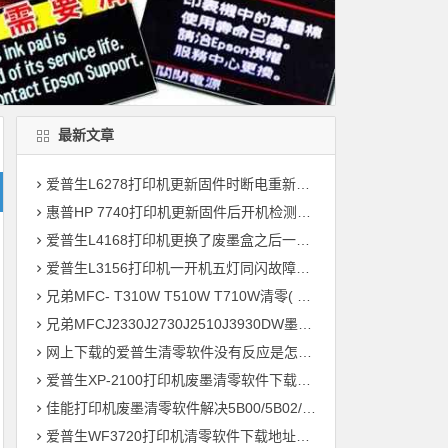
最新文章
爱普生L6278打印机更新固件时断电重新开机后一直提示Recovery Mode故障
惠普HP 7740打印机更新固件后开机检测到非HP芯片刷机降级解决教程
爱普生L4168打印机更换了废墨盒之后一开机提示202604故障代码维修
爱普生L3156打印机一开机五灯同闪故障远程维修
兄弟MFC- T310W T510W T710W清零( 墨水回收盒已满，将满或设备故障46 )
兄弟MFCJ2330J2730J2510J3930DW墨水国收盒已满清零教程
网上下载的爱普生清零软件没有反应是怎么回事 ?
爱普生XP-2100打印机废墨清零软件下载及使用方法
佳能打印机废墨清零软件解决5B00/5B02/1700故障
爱普生WF3720打印机清零软件下载地址大全