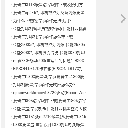
爱普生l3118废墨清零软件下载及使用方法教程
爱普生xp245打印机故障灯交替闪烁废墨清零软件下载及使用方法教程
为什么下载的清零软件无法使用？
佳能打印机管理员初始密码(佳能打印机管理员默认密码是什么？)
爱普生打印机清零软件怎么样下载
佳能2580s打印机故障灯闪烁(佳能2580s打印机故障灯频繁闪烁怎么办？)
佳能3080打印机喷嘴清洗(佳能3080打印机喷头清理方法)
mg5780代码b203(重写后的标题：B203毛绒鸟打印机 – MG5780系列的新成员)
EPSON L6170维护箱(EPSON L6170打印机维护盒的重要性)
爱普生l1300废墨垫清零(爱普生L1300废墨垫重置，让您的打印机继续高效输出！)
打印机废墨清零软件无响应怎么办？
epsonworkforcewf-3720驱动(Epson WorkForce WF-3720 打印机驱动下载及安装教程)
爱普生l805清零软件下载(爱普生l805清零软件免费下载)
佳能墨盒清零方法(佳能打印机墨盒清零教程，轻松零成本重复利用)
爱普生l3151变et2710解决(从爱普生L3151到ET2710：打印机参数全解析)
L380废墨盒(重新设计L380打印机的废墨处理系统)