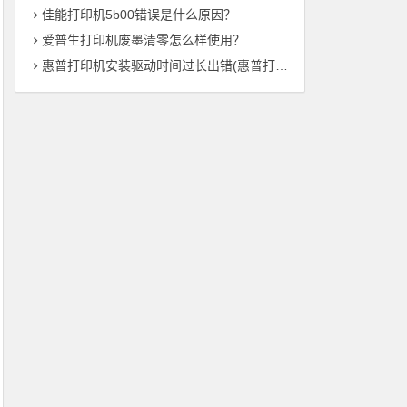
佳能打印机5b00错误是什么原因？
爱普生打印机废墨清零怎么样使用？
惠普打印机安装驱动时间过长出错(惠普打印机驱动安装时间异常——解决方法总结)