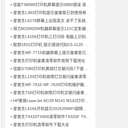
佳能TS8080打印机屏幕提示5B00错误 清零快速解决问题
爱普生L383打印机提示废墨垫已到使用寿命通过清零快速解决问题
爱普生L6278屏幕上出现英文 进不了系统 刷固件快速解决问题
得力M2000DW机器屏幕提示121C定影器错误 快速解决方法
爱普生L4156打印机三灯闪烁 电脑上识别ET-2700型号 刷固件快速解决问题
联想1831打印机 提示错误代码C5-1120 C6-1120提示更换新的转印带装置 定影组件装置 快速解决方案
爱普生WF-7715机器屏幕上提示废墨垫已到使用寿命用软件清零快速解决问题
爱普生打印机废墨清零软件官网下载地址
佳能G7080打印机黄绿灯交替闪烁7下提示5B00废墨清零教程
爱普生L130打印机故障灯交替闪废墨清零软件下载方法教程
爱普生WF-7610 WF-7620打印机维护箱寿命清零不识别墨盒远程刷机
爱普生T50打印机故障打印机交替闪废墨清零软件下载教程
HP惠普LaserJet M139 M141 M142打印机屏幕显示电脑上识别机器型号为3020
爱普生L4166开机提示202620WIFI固障维修教程
爱普生TX420TX400清零软件TX320F TX700w打印机废墨收集垫满
爱普生打印机清零软件下载大全