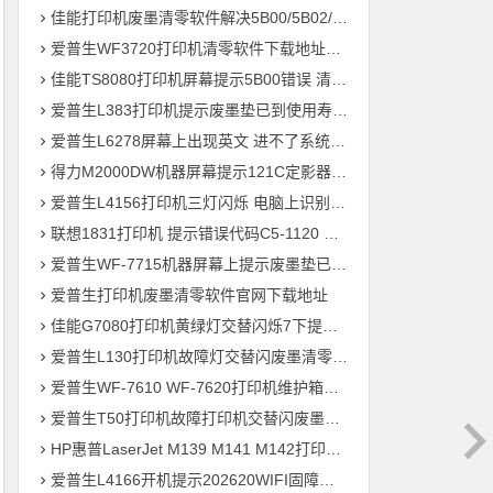
佳能打印机废墨清零软件解决5B00/5B02/1700故障
爱普生WF3720打印机清零软件下载地址大全
佳能TS8080打印机屏幕提示5B00错误 清零快速解决问题
爱普生L383打印机提示废墨垫已到使用寿命通过清零快速解决问题
爱普生L6278屏幕上出现英文 进不了系统 刷固件快速解决问题
得力M2000DW机器屏幕提示121C定影器错误 快速解决方法
爱普生L4156打印机三灯闪烁 电脑上识别ET-2700型号 刷固件快速解决问题
联想1831打印机 提示错误代码C5-1120 C6-1120提示更换新的转印带装置 定影组件装置 快速解决方案
爱普生WF-7715机器屏幕上提示废墨垫已到使用寿命用软件清零快速解决问题
爱普生打印机废墨清零软件官网下载地址
佳能G7080打印机黄绿灯交替闪烁7下提示5B00废墨清零教程
爱普生L130打印机故障灯交替闪废墨清零软件下载方法教程
爱普生WF-7610 WF-7620打印机维护箱寿命清零不识别墨盒远程刷机
爱普生T50打印机故障打印机交替闪废墨清零软件下载教程
HP惠普LaserJet M139 M141 M142打印机屏幕显示电脑上识别机器型号为3020
爱普生L4166开机提示202620WIFI固障维修教程