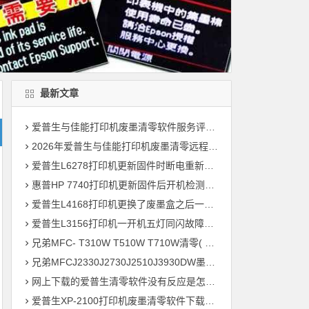
最新文章
爱普生与佳能打印机废墨清零软件服务评测：四大品牌独立解析
2026年爱普生与佳能打印机废墨清零远程维修服务评测：四大品牌独立解析
爱普生L6278打印机更新固件时断电重新开机后一直提示Recovery Mode故障
惠普HP 7740打印机更新固件后开机检测到非HP芯片刷机降级解决教程
爱普生L4168打印机更换了废墨盒之后一开机提示202604故障代码维修
爱普生L3156打印机一开机五灯同闪故障远程维修
兄弟MFC- T310W T510W T710W清零( 墨水回收盒已满，将满或设备故障46 )
兄弟MFCJ2330J2730J2510J3930DW墨水国收盒已满清零教程
网上下载的爱普生清零软件没有反应是怎么回事 ?
爱普生XP-2100打印机废墨清零软件下载及使用方法