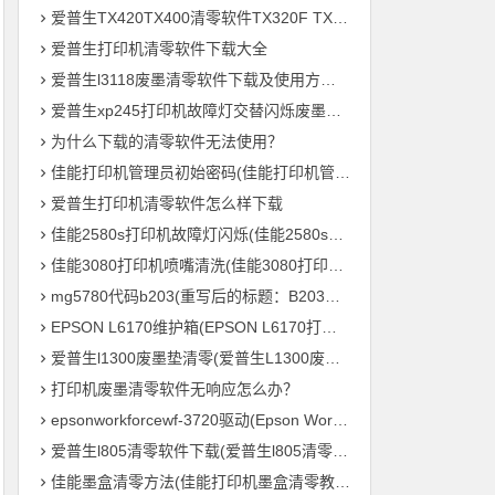
爱普生TX420TX400清零软件TX320F TX700w打印机废墨收集垫满
爱普生打印机清零软件下载大全
爱普生l3118废墨清零软件下载及使用方法教程
爱普生xp245打印机故障灯交替闪烁废墨清零软件下载及使用方法教程
为什么下载的清零软件无法使用？
佳能打印机管理员初始密码(佳能打印机管理员默认密码是什么？)
爱普生打印机清零软件怎么样下载
佳能2580s打印机故障灯闪烁(佳能2580s打印机故障灯频繁闪烁怎么办？)
佳能3080打印机喷嘴清洗(佳能3080打印机喷头清理方法)
mg5780代码b203(重写后的标题：B203毛绒鸟打印机 – MG5780系列的新成员)
EPSON L6170维护箱(EPSON L6170打印机维护盒的重要性)
爱普生l1300废墨垫清零(爱普生L1300废墨垫重置，让您的打印机继续高效输出！)
打印机废墨清零软件无响应怎么办？
epsonworkforcewf-3720驱动(Epson WorkForce WF-3720 打印机驱动下载及安装教程)
爱普生l805清零软件下载(爱普生l805清零软件免费下载)
佳能墨盒清零方法(佳能打印机墨盒清零教程，轻松零成本重复利用)