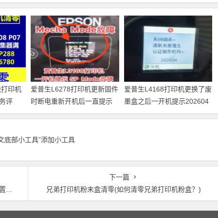
能打印机
爱普生L6278打印机更新固件
爱普生L4168打印机更换了废
务评
时断电重新开机后一直提示
墨盒之后一开机提示202604
析
Recovery Mode故障
故障代码维修
正文底部小工具”添加小工具
下一篇
态)
兄弟打印机粉末盒清零(如何清零兄弟打印机粉盒？)