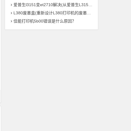
爱普生l3151变et2710解决(从爱普生L3151到ET2710：打印机参数全解析)
L380废墨盒(重新设计L380打印机的废墨处理系统)
佳能打印机5b00错误是什么原因？