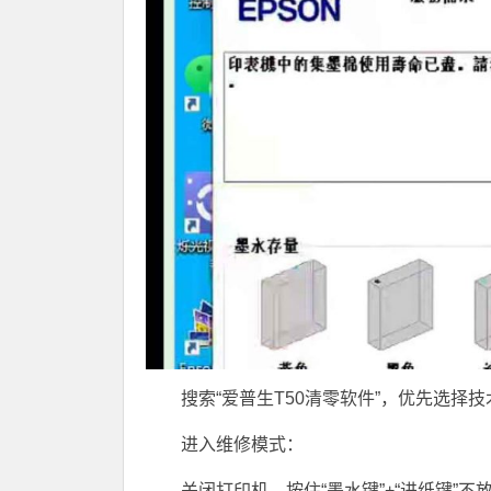
搜索“爱普生T50清零软件”，优先选
进入维修模式：
关闭打印机，按住“墨水键”+“进纸键”