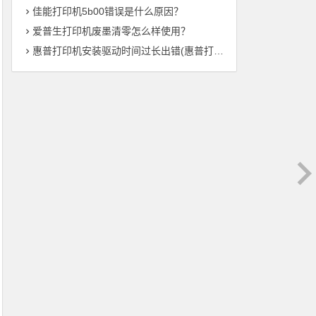
佳能打印机5b00错误是什么原因？
爱普生打印机废墨清零怎么样使用？
惠普打印机安装驱动时间过长出错(惠普打印机驱动安装时间异常——解决方法总结)