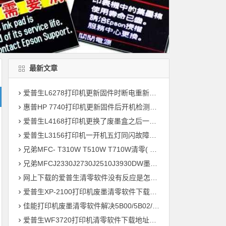
最新文章
爱普生L6278打印机更新固件时断电重新开机后一直提示Recovery Mode故障
惠普HP 7740打印机更新固件后开机检测到非HP芯片刷机降级解决教程
爱普生L4168打印机更换了废墨盒之后一开机提示202604故障代码维修
爱普生L3156打印机一开机五灯同闪故障远程维修
兄弟MFC- T310W T510W T710W清零( 墨水回收盒已满，将满或设备故障46 )
兄弟MFCJ2330J2730J2510J3930DW墨水国收盒已满清零教程
网上下载的爱普生清零软件没有反应是怎么回事 ?
爱普生XP-2100打印机废墨清零软件下载及使用方法
佳能打印机废墨清零软件解决5B00/5B02/1700故障
爱普生WF3720打印机清零软件下载地址大全