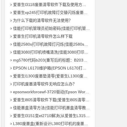
爱普生l3118废墨清零软件下载及使用方法教程
爱普生xp245打印机故障灯交替闪烁废墨清零软件下载及使用方法教程
为什么下载的清零软件无法使用？
佳能打印机管理员初始密码(佳能打印机管理员默认密码是什么？)
爱普生打印机清零软件怎么样下载
佳能2580s打印机故障灯闪烁(佳能2580s打印机故障灯频繁闪烁怎么办？)
佳能3080打印机喷嘴清洗(佳能3080打印机喷头清理方法)
mg5780代码b203(重写后的标题：B203毛绒鸟打印机 – MG5780系列的新成员)
EPSON L6170维护箱(EPSON L6170打印机维护盒的重要性)
爱普生l1300废墨垫清零(爱普生L1300废墨垫重置，让您的打印机继续高效输出！)
打印机废墨清零软件无响应怎么办？
epsonworkforcewf-3720驱动(Epson WorkForce WF-3720 打印机驱动下载及安装教程)
爱普生l805清零软件下载(爱普生l805清零软件免费下载)
佳能墨盒清零方法(佳能打印机墨盒清零教程，轻松零成本重复利用)
爱普生l3151变et2710解决(从爱普生L3151到ET2710：打印机参数全解析)
L380废墨盒(重新设计L380打印机的废墨处理系统)