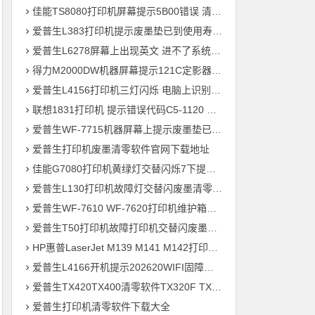
佳能TS8080打印机屏幕提示5B00错误 清零快速解决问题
爱普生L383打印机提示废墨垫已到使用寿命通过清零快速解决问题
爱普生L6278屏幕上出现英文 进不了系统 刷固件快速解决问题
得力M2000DW机器屏幕提示121C定影器错误 快速解决方法
爱普生L4156打印机三灯闪烁 电脑上识别ET-2700型号 刷固件快速解决问题
联想1831打印机 提示错误代码C5-1120 C6-1120提示更换新的转印带装置 定影组件装置 快速解决方案
爱普生WF-7715机器屏幕上提示废墨垫已到使用寿命用软件清零快速解决问题
爱普生打印机废墨清零软件官网下载地址
佳能G7080打印机黄绿灯交替闪烁7下提示5B00废墨清零教程
爱普生L130打印机故障灯交替闪废墨清零软件下载方法教程
爱普生WF-7610 WF-7620打印机维护箱寿命清零不识别墨盒远程刷机
爱普生T50打印机故障打印机交替闪废墨清零软件下载教程
HP惠普LaserJet M139 M141 M142打印机屏幕显示电脑上识别机器型号为3020
爱普生L4166开机提示202620WIFI固障维修教程
爱普生TX420TX400清零软件TX320F TX700w打印机废墨收集垫满
爱普生打印机清零软件下载大全