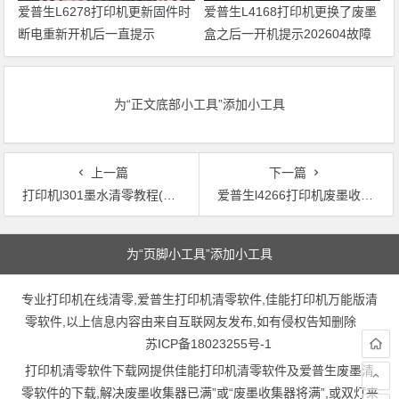
爱普生L6278打印机更新固件时
爱普生L4168打印机更换了废墨
断电重新开机后一直提示
盒之后一开机提示202604故障
Recovery Mode故障
代码维修
为“正文底部小工具”添加小工具
上一篇
下一篇
打印机l301墨水清零教程(「L301打印机」墨水清零教程分享)
爱普生l4266打印机废墨收集垫怎么清零(爱普生L4266打印机废墨收集垫清零教程)
文章导航
为“页脚小工具”添加小工具
专业打印机在线清零,爱普生打印机清零软件,佳能打印机万能版清
零软件,以上信息内容由来自互联网友发布,如有侵权告知删除
苏ICP备18023255号-1
打印机清零软件下载网提供佳能打印机清零软件及爱普生废墨清
零软件的下载,解决废墨收集器已满”或“废墨收集器将满”,或双灯来