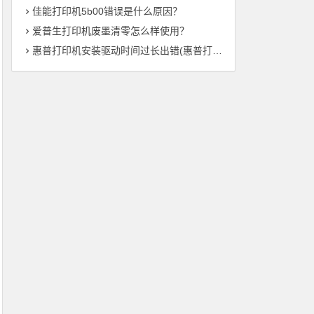
佳能打印机5b00错误是什么原因？
爱普生打印机废墨清零怎么样使用？
惠普打印机安装驱动时间过长出错(惠普打印机驱动安装时间异常——解决方法总结)