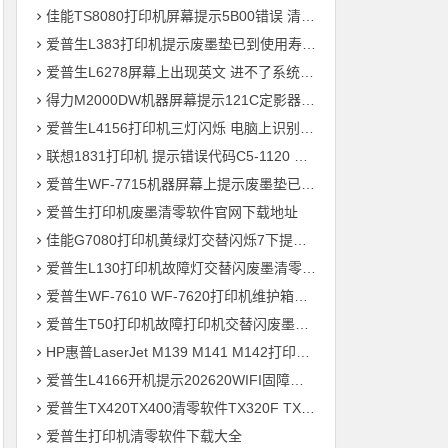
佳能TS8080打印机屏幕提示5B00错误 清零快速解决问题
爱普生L383打印机提示废墨垫已到使用寿命通过清零快速解决问题
爱普生L6278屏幕上出现英文 进不了系统 刷固件快速解决问题
得力M2000DW机器屏幕提示121C定影器错误 快速解决方法
爱普生L4156打印机三灯闪烁 电脑上识别ET-2700型号 刷固件快速解决问题
联想1831打印机 提示错误代码C5-1120 C6-1120提示更换新的转印带装置 定影组件装置 快速解决方案
爱普生WF-7715机器屏幕上提示废墨垫已到使用寿命用软件清零快速解决问题
爱普生打印机废墨清零软件官网下载地址
佳能G7080打印机黄绿灯交替闪烁7下提示5B00废墨清零教程
爱普生L130打印机故障灯交替闪废墨清零软件下载方法教程
爱普生WF-7610 WF-7620打印机维护箱寿命清零不识别墨盒远程刷机
爱普生T50打印机故障打印机交替闪废墨清零软件下载教程
HP惠普LaserJet M139 M141 M142打印机屏幕显示电脑上识别机器型号为3020
爱普生L4166开机提示202620WIFI固障维修教程
爱普生TX420TX400清零软件TX320F TX700w打印机废墨收集垫满
爱普生打印机清零软件下载大全