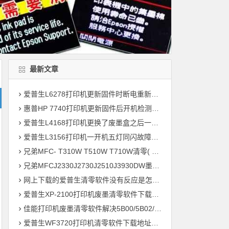
最新文章
爱普生L6278打印机更新固件时断电重新开机后一直提示Recovery Mode故障
惠普HP 7740打印机更新固件后开机检测到非HP芯片刷机降级解决教程
爱普生L4168打印机更换了废墨盒之后一开机提示202604故障代码维修
爱普生L3156打印机一开机五灯同闪故障远程维修
兄弟MFC- T310W T510W T710W清零( 墨水回收盒已满，将满或设备故障46 )
兄弟MFCJ2330J2730J2510J3930DW墨水国收盒已满清零教程
网上下载的爱普生清零软件没有反应是怎么回事 ?
爱普生XP-2100打印机废墨清零软件下载及使用方法
佳能打印机废墨清零软件解决5B00/5B02/1700故障
爱普生WF3720打印机清零软件下载地址大全