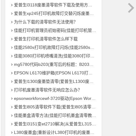
爱普生l3118废墨清零软件下载及使用方法教程
爱普生xp245打印机故障灯交替闪烁废墨清零软件下载及使用方法教程
为什么下载的清零软件无法使用？
佳能打印机管理员初始密码(佳能打印机管理员默认密码是什么？)
爱普生打印机清零软件怎么样下载
佳能2580s打印机故障灯闪烁(佳能2580s打印机故障灯频繁闪烁怎么办？)
佳能3080打印机喷嘴清洗(佳能3080打印机喷头清理方法)
mg5780代码b203(重写后的标题：B203毛绒鸟打印机 – MG5780系列的新成员)
EPSON L6170维护箱(EPSON L6170打印机维护盒的重要性)
爱普生l1300废墨垫清零(爱普生L1300废墨垫重置，让您的打印机继续高效输出！)
打印机废墨清零软件无响应怎么办？
epsonworkforcewf-3720驱动(Epson WorkForce WF-3720 打印机驱动下载及安装教程)
爱普生l805清零软件下载(爱普生l805清零软件免费下载)
佳能墨盒清零方法(佳能打印机墨盒清零教程，轻松零成本重复利用)
爱普生l3151变et2710解决(从爱普生L3151到ET2710：打印机参数全解析)
L380废墨盒(重新设计L380打印机的废墨处理系统)